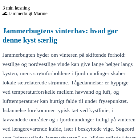
3 min læsning
🌊
Jammerbugt Marine
Jammerbugtens vinterhav: hvad gør
denne kyst særlig
Jammerbugten byder om vinteren på skiftende forhold:
vestlige og nordvestlige vinde kan give lange bølger langs
kysten, mens strømforholdene i fjordmundinger skaber
lokale sætrelaterede strømme. Tågedannelser er hyppige
ved temperaturforskelle mellem havvand og luft, og
lufttemperaturer kan hurtigt falde til under frysepunktet.
Isdannelse forekommer typisk tæt ved kystlinie, i
lavvandede områder og i fjordmundinger tidligt på vinteren
ved længerevarende kulde, især i beskyttede vige. Søgeord
som "vintersejlads Jammerbugten" og "sikker sejlads i frost