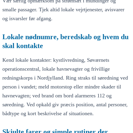
Vær særlig opmærksom på strømsæt i mundinger og
smalle passager. Tjek altid lokale vejrtjenester, avisvarer
og isvarsler før afgang.
Lokale nødnumre, beredskab og hvem du
skal kontakte
Kend lokale kontakter: kystlivredning, Søværnets
operationscentral, lokale havnevagter og frivillige
redningskorps i Nordjylland. Ring straks til søredning ved
person i vandet; meld motorstop eller mindre skader til
havnevagten; ved brand om bord alarmeres 112 og
søredning. Ved opkald giv præcis position, antal personer,
bådtype og kort beskrivelse af situationen.
Skjulte farer og simple rutiner der